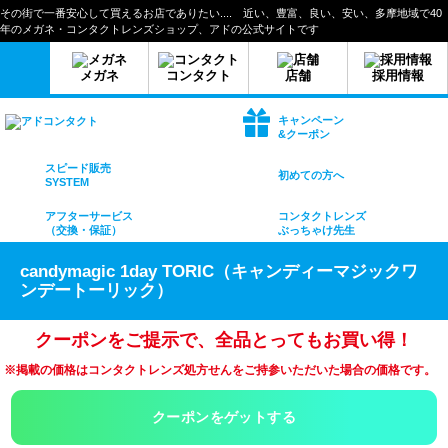
その街で一番安心して買えるお店でありたい.... 近い、豊富、良い、安い、多摩地域で40
年のメガネ・コンタクトレンズショップ、アドの公式サイトです
メガネ
コンタクト
店舗
採用情報
キャンペーン
&クーポン
スピード販売
初めての方へ
SYSTEM
アフターサービス
コンタクトレンズ
（交換・保証）
ぶっちゃけ先生
candymagic 1day TORIC（キャンディーマジックワ
ンデートーリック）
クーポンをご提示で、全品とってもお買い得！
※掲載の価格はコンタクトレンズ処方せんをご持参いただいた場合の価格です。
クーポンをゲットする