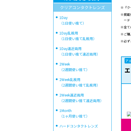
クリアコンタクトレンズ
※『ク
※掲載
1Day
ード
（1日使い捨て）
※全て
1Day乱視用
※ご購
（1日使い捨て乱視用）
※必ず
1Day遠近両用
（1日使い捨て遠近両用）
ア
2Week
エ
（2週間使い捨て）
2Week乱視用
（2週間使い捨て乱視用）
2Week遠近両用
（2週間使い捨て遠近両用）
1Month
（1ヶ月使い捨て）
ハードコンタクトレンズ