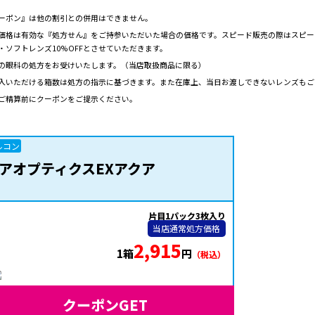
ーポン』は他の割引との併用はできません。
価格は有効な『処方せん』をご持参いただいた場合の価格です。スピード販売の際はスピード
・ソフトレンズ10%OFFとさせていただきます。
の眼科の処方をお受けいたします。（当店取扱商品に限る）
入いただける箱数は処方の指示に基づきます。また在庫上、当日お渡しできないレンズもご
ご精算前にクーポンをご提示ください。
ルコン
アオプティクスEXアクア
片目1パック3枚入り
当店通常処方価格
2,915
1箱
円
（税込）
クーポンGET