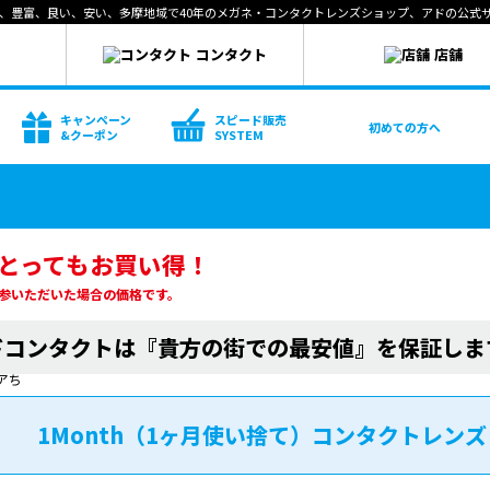
近い、豊富、良い、安い、多摩地域で40年のメガネ・コンタクトレンズショップ、アドの公式
ネ
コンタクト
店舗
キャンペーン
スピード販売
初めての方へ
&クーポン
SYSTEM
とってもお買い得！
参いただいた場合の価格です。
ドコンタクトは『貴方の街での最安値』を保証しま
1Month（1ヶ月使い捨て）コンタクトレンズ